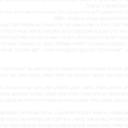
 ו/או צד ג’ כלשהו/
ד סביר להניח כי זאת נעשתה תוך כדי הטעיה ו/או שימוש לרעה ו/או ניצ
את הדין ו/או בכל אופן העלול לגרום לנזק מכל מין וסוג שהוא ל חברה ו/
צרים, הדגמים, השיטות והסודות המסחריים, הנם רכושה של החברה בלבד או/
ל פרט אחר הקשור להפעלתו של האתר, עיצוב, תוכנה, יישום, קוד מחשב, 
ו מהתכנים הכלולים באתר, לרבות סימני מסחר, תמונות וטקסטים, עיצוב
 אין לעשות שימוש באתר באופן המהווה או שעשוי להוות הפרה או פגיעה
נים שבאתר, ברשימת המוצרים המופיעים בו או בפרטים אחרים המתפרס
באתר או בשירות אחר כלשהו, בלא לקבל את הסכמתה של החברה מראש
יפרח משתלה אופטימית וכן שם המתחם (casbah.co.il) של האתר, סימני המסחר (בין אם נרשמו ובין 