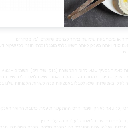
 במהלך העסקים הרגיל.
חרים (כגון התלויים בך). המידע שאמסור כעת או בעתיד נמסר מרצוני ו
הפרטיות, כפי שהם מעת לעת.
נו סודי ואתה מעניק לאתר רישיון בלתי מוגבל ובלתי חוזר, לפי שיקול 
ש.
טי (כגון, אך לא רק: שמך, דרכי ההתקשרות עמך, כתובת הדואר האלקטרונ