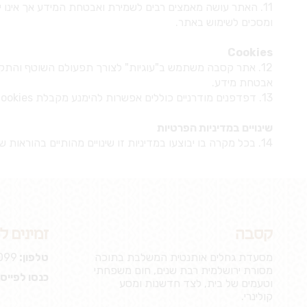
11. האתר עושה מאמצים רבים לשמירת ואבטחת המידע אך אינו יכ
ומסכים לשימוש באתר.
Cookies
12. אתר קסבה משתמש ב"עוגיות" לצורך תפעולם השוטף והתקין
אבטחת מידע.
13. דפדפנים מודרניים כוללים אפשרות להימנע מקבלת Cookies . אם אינך יודע כיצד לעשות זאת, בדוק בקובץ העזרה של הדפדפן שבו אתה משתמש.
שינויים במדיניות הפרטיות
14. בכל מקרה בו יבוצעו במדיניות זו שינויים מהותיים בהוראות שעניינן השימוש במידע אישי שמסרת, תפורסם על-כך הודעה בעמוד הבית של האתרים.
קסבה
זמינים ל
מסעדת גחלים אותנטית המשלבת בתוכה
טלפון:
099
מסורת ירושלמית רבת שנים, חום משפחתי
כנסו לפייס
וטעמים של בית, לצד חדשנות ומסע
קולינרי.