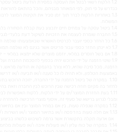
כנדרש על פי חוק, לפי המאוחר מבניהם, והכל בהתאם להוראות חוק הגנ
1.3 באחריות הלקוח לברר תוך זמן סביר את תקינות המוצר 
המשלוח.
1.4 ביטול עסקה על צמחים חיים יתבצע בעת קבלת הסחורה בלבד.
1.5 החברה שומרת לעצמה את הזכויות לשיקול דעת בלעדי לגבי מצב המוצרים שהוחזרו.
1.6 כל החזר כספי יועבר לכרטיס האשראי שבאמצעותו שולמה ההזמנה בלבד, ובהתאם ללוחות הזמנים של חברת האשראי.
1.7 לא יינתן החזר כספי עבור פריטים אשר בגינם לא שולמה תמורה כספית, כגון מבצעים או מתנות.
1.8 אם בשל חוסרים במלאי, יוזמנו מוצרים שלא יימצאו במלאי – יזוכה הלקוח באופן אוטומטי, ויישלח אליו מייל עדכון על ביצוע הזיכוי כמפורט לעיל.
1.9 שינוי הזמנה על ידי הרוכש יהיה בכפוף להסכמת החברה ו
הזמנה, מכל סיבה שהיא, ללא צורך בהנמקה או הודעה מראש, ו
באמצעות הטלפון, ולא תהיה לו כל טענה ו/או תביעה ו/או דרישה 
1.10 במקרה של ביטול הזמנה על ידי החברה, יזוכה הרוכש 
לחזור בה מקיום חוזה רכישה שבין הרוכש לבין החברה וזאת בהי
1.11 בעת החזרת המוצר/ים על ידי הלקוח, ללקוח האפשרות 
ומבלי לגרוע ברישא של סעיף זה, איסוף מוצרי הרכישה להחזרה 
1.12 במקרה שנפלה טעות, בין אם במחיר המוצר ובין אם בתיאורו, לא תחייב טעות זאת את החברה.
1.13 אם חלה טעות בהדפסה ו/או בתיאור המוצר ו/או השירות ו/או בתנאי המכירה ו/או במקרה של טעות בהזנת נתוני המכירה ו/או טעות בהזנת הנתונים על ידי הרוכש.
אם ארעה תקלה בתקשורת אשר גרמה לשיבוש כלשהו בביצוע 
1.14 במקרה של כוח עליון ו/או פעולות איבה ו/או פעולות מלחמה ו/או טרור, המונעים את המשך המכירה ו/או את המשך ביצוע ההזמנה באתר ו/או את אספקת המוצרים.
1.15 אם יתברר לחברה כי העסקה לוותה בפעילות בלתי חוקית של הרוכש ו/או צד ג’ כלשהו ו/או שהרוכש ו/או צד ג’ כלשהו מתכוונים לבצע פעילות בלתי חוקית במהלך ביצוע העסקה, החברה תהיה