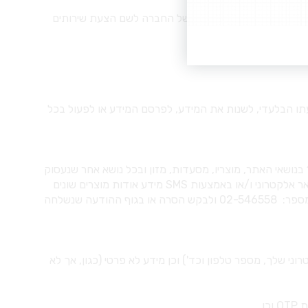
בהסכמתי ונשמר במאגר המידע של החברה לשם הצעת שירותים
דעתו הבלעדי, לשנות את המידע, לפרסם המידע או לפעול בכל
3. הנך מאשר בזאת לאתר ו/או מי מטעמו לשלוח הצעות פרסומיות כאמור בסעיף 30א' לחוק התקשורת (בזק ושידורים), תשמ"ב – 1982 בנושאי האתר, מוצריו, מסעדות, מזון ובכל נושא אחר שנעסוק
בו. אם אינך מעוניין במשלוח דברי פרסום, אנא, שלח הודעה לאתר באופן המפורט בהסכם זה. הנהלת האתר רשאית לשלוח לרוכשים בדואר אלקטרוני ו/או באמצעות SMS מידע אודות מוצרים שונים
וקישורים לרכישתם. אם הרוכש אינו מעונין לקבל את הדיוור כאמור לעיל, באפשרותו שלא לקבלו באמצעות פניה לשירות הלקוחות שלנו במספר: 02-546558 ולבקש הסרה או בגוף ההודעה שנשלחה
י שלך, מספר טלפון וכד') וכן מידע לא פרטי (כגון, אך לא