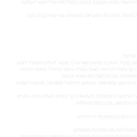
יטול) וזאת עד לתום 14 ימים מיום קבלת המוצר או מיום קבלת אישור ביצוע העסקה בכתב המכיל את עיקרי תנאי העסקה
רים כפופה להחזרת המוצרים בשלמותם כפי שהתקבלו בעת
הטלפון בלבד. החברה תהא רשאי על פי שיקול דעתה הבלעדי לבטל
 על ביטול הרכישה לאחר קבלת אישור בדוא”ל תימסר לרוכש
החברה בגין הביטול ו/או השינוי כאמור.
ו יזוכה הרוכש, בהתאמה, בהתאם להזמנה ששונתה. החברה רשאית
 הרכישה המבוטלת. השירות כרוך בעלות משלוח רגיל. כמו כן
רי הרכישה, אכן ניתנת להחזרה.