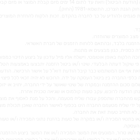
1.2 הלקוח רשאי לבטל את העסקה במסירת הודעת ביטול עסקה (הודעת הב
ת הצרכן, התשמא-1981 (החוק).
לרבות פגמים ולהודיע על כך לחברה בהקדם. זכות הלקוח להחזרת המוצ
על פי שיקול דעתה הבלעדי. שינוי ו/או ביטול הזמנה יתבצעו באמצעות 
זאת אף אם המשתמש כבר קיבל הודעת דוא”ל על אישור הרכישה. הודעה
כלפי החברה בין ביטול העסקה על ידה. הרוכש לא יהיה זכאי לכל פיצוי מ
בתשלום סכום ההזמנה ובמקרה של שינוי שאושר על ידי החברה, יחויב א
נתן הודעה לרוכש, עקב טעות קולמוס או שגיאה טכנית אחרת.
לבקש מהחברה שתספק עבורו שליח מטעמה, והכל על מנת לאסוף את מוצרי
על ידי שליח מטעמם החברה הינו בכפוף לאישור החברה שאכן תכולת מוצ
העסקה.