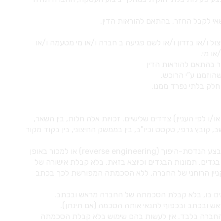
ול ו/או בזדון ו/או לשם פגיעה ב חברה ו/או מי מטעמה ו/או
או מי.
ו לפי העניין) צדדים שלישיים. זכויות אלה חלות, בין השאר,
קובץ גרפי, טקסט וכיו"ב, בין בממשק החיצוני, בין בקוד מקור
אין להעתיק, לשכפל, להפיץ, למכור, לשווק, לתרגם, להכניס שינויים, לפרסם, לשדר, להציג, לבצע, להנפיק רישיון, ליצור עבודות נגזרות, לבצע הנדסת-היפוך (reverse engineering) או למכור באופן
 בגדים, תמונות הבגדים וכיוצא בזאת, בלא קבלת אישורה של
 בקניין הרוחני של החברה, ללא הסכמתה המפורשת לכך בכתב
מים בו, בלא קבלת הסכמתה של החברה מראש ובכתב.
 ובכתב ובכפוף לתנאי אותה הסכמה (אם תינתן).
אם לא) הם כולם רכושה של החברה בלבד. אין לעשות בהם שימוש בלא קבלת הסכמתה