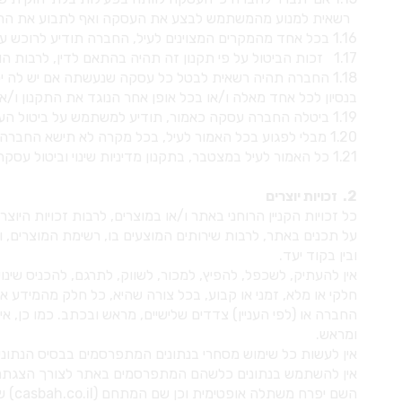
רשאית למנוע מהמשתמש לבצע את העסקה ואף לתבוע את הרוכש
1.16 בכל אחד מהמקרים המצוינים לעיל, החברה תודיע לרוכש על ביטול העסקה ו/או על אי ביצועה כלל, והרוכש יהיה רשאי או לא יהיה רשאי לקבל החזר, בהתאם להוראות הדין.
1.17 זכות הביטול על פי תקנון זה תהיה בהתאם לדין, לרבות הוראות חוק הגנת הצרכן, התשמ”א – 1981.
1.18 החברה תהיה רשאית לבטל כל עסקה שנעשתה אם יש לה יסו
בנסיון לכל אחד מאלה ו/או בכל אופן אחר הנוגד את התקנון ו/או 
1.19 ביטלה החברה עסקה כאמור, תודיע למשתמש על ביטול העסקה ו/או על אי ביצועה כלל, והוא יהיה רשאי או לא יהיה רשאי לקבל החזר בהתאם להוראות הדין
1.20 מבלי לפגוע בכל האמור לעיל, בכל מקרה לא תישא החברה בסכום נזק העולה על התמורה ששולמה בפועל על הצמחים/ המוצרים שהוזמנו ע”י הרוכש.
1.21 כל האמור לעיל במצטבר, בתקנון מדיניות שינוי וביטול עסקה - *שם החברה*, הינו כפוף לתקנון אתר חברה - *שם החברה*, ומהווה חלק בלתי נפרד ממנו.
2. זכויות יוצרים
כל זכויות הקניין הרוחני באתר ו/או במוצרים, לרבות זכויות היו
על תכנים באתר, לרבות שירותים המוצעים בו, רשימת המוצרים, וכ
ובין בקוד יעד.
חלקי או מלא, זמני או קבוע, בכל צורה שהיא, כל חלק מהמידע א
החברה או (לפי העניין) צדדים שלישיים, מראש ובכתב. כמו כן,
ומראש.
אין לעשות כל שימוש מסחרי בנתונים המתפרסמים בבסיס הנתו
אין להשתמש בנתונים כלשהם המתפרסמים באתר לצורך הצגתם 
השם 