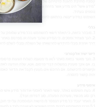
קסבה מחויבת להגנת פרטיותם של האנשים עימם אנו באים במגע
"מידע אישי" הינו מידע אשר מזהה ומתייחס אליך או ליחידים א
נוספים בעתיד.
השימוש במידע ייעשה בהתאם לתנאי השימוש ובהתאם למדיניות 
כללי
1. מובהר בזאת, כי האתר רשאי להשתמש בכל מידע שסופק על ידך או נאסף בעת שימושך באתר לצרכים שיווקיים ו/או מסחריים.
2. הנך מצהיר ומסכים, כי המידע שהנך מעלה או מפרסם באתר אי
דרך אחרת מבלי להידרש להרשאתו של השולח ומבלי לשלם לרוכ
דיוור ישיר אלקטרוני
יהיה קישור להסרה.
איסוף מידע
4. בעת השימוש באתר, עשוי האתר לאסוף אודותיך מידע אישי פר
רק: סוג מכשיר, מערכת הפעלה, סוג דפדפן ועוד).
5. האתר יעביר כל מידע הנמסר לו לרשות המוסמכת על-פי חוק, ככל שיידרש או ככל שתוטל עליו חובה על-פי דין.
5.1 פרטי המשתמש לרבות פרטי האשראי לא יועברו לצד ג למעט חברות שאליהן אתם מחוברים כגון: חברת סליקה, חברת משלוחים, חברת OTP וכו.